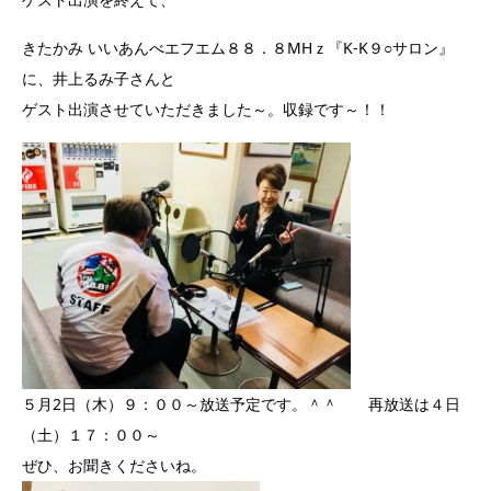
きたかみ いいあんべエフエム８８．８MHｚ『K-K９○サロン』
に、井上るみ子さんと
ゲスト出演させていただきました～。収録です～！！
５月2日（木）９：００～放送予定です。＾＾ 再放送は４日
（土）１７：００～
ぜひ、お聞きくださいね。