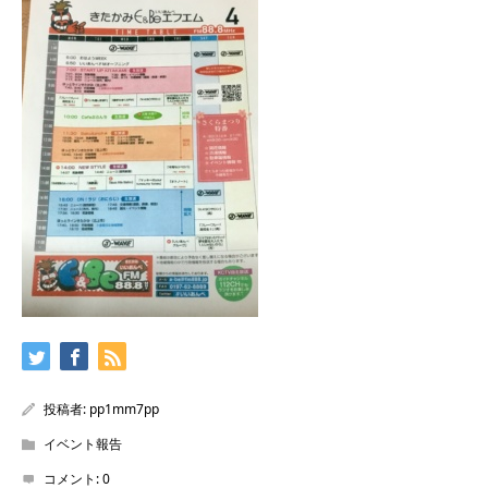
投稿者:
pp1mm7pp
イベント報告
コメント:
0