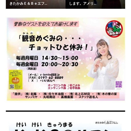
きたかみＥ＆Ｂｅエフ...
します。アメリ...