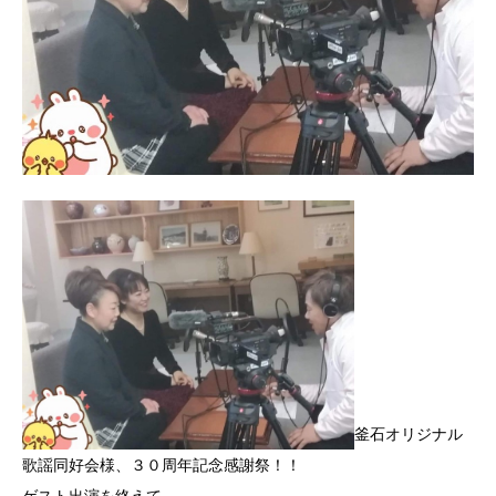
釜石オリジナル
歌謡同好会様、３０周年記念感謝祭！！
ゲスト出演を終えて、