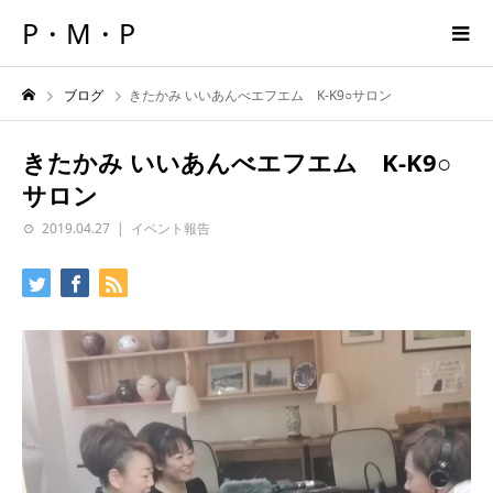
P・M・P
ブログ
きたかみ いいあんべエフエム K-K9○サロン
きたかみ いいあんべエフエム K-K9○
サロン
2019.04.27
イベント報告