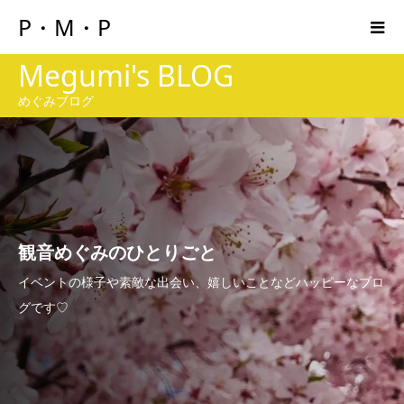
P・M・P
Megumi's BLOG
めぐみブログ
観音めぐみのひとりごと
イベントの様子や素敵な出会い、嬉しいことなどハッピーなブロ
グです♡