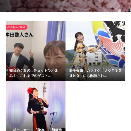
観音めぐみの…チョットひと休
岩手夜曲 カラオケ「ＪＯＹＳＯ
み！ これまでのゲスト...
ＵＮＤ」にも配信され...
二胡コンサート「陳為 二胡教室