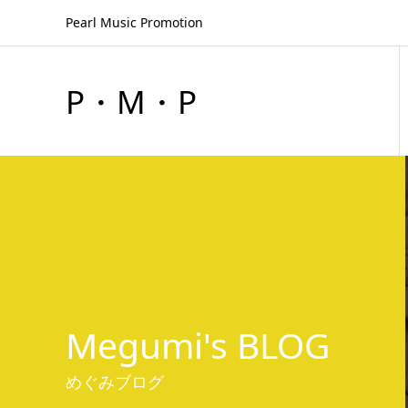
Pearl Music Promotion
P・M・P
Megumi's BLOG
めぐみブログ