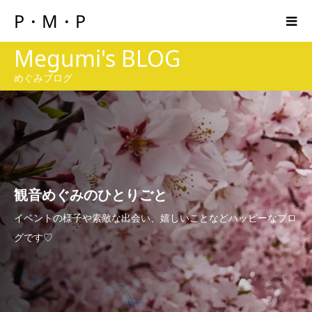
P・M・P
Megumi's BLOG
めぐみブログ
観音めぐみのひとりごと
イベントの様子や素敵な出会い、嬉しいことなどハッピーなブロ
グです♡