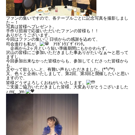
ファンの集いですので、各テーブルごとに記念写真を撮影しまし
た～！
写真は皆様へプレゼント。
手作り団扇で応援いただいたファンの皆様も！！
ありがとうございます。
今回はファンの集い♡ 日頃からの感謝を込めて、
司会進行も私が。
ｱﾘｶﾞﾄｳｺﾞｻﾞｲﾏｼﾀ。
企画から2ヶ月という短い準備期間にもかかわらず、
沢山の皆様にご参加いただきました事ありがたいなぁ〜と思って
ますし、
今回参加出来なかった皆様からも、参加してくださった皆様から
も、
又やって欲しい…と、有難い声もいただきました。(*⁰▿⁰*)
又、色々と企画いたしまして、第2回、第3回と開催したいと思い
ますので、
皆様どうぞよろしくおねがいいたします。
ご支援ご協力いただきました皆様、大変ありがとうございました
♪ m(_ _)m