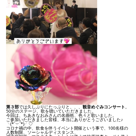
第３部
では久しぶりにたっぷりと、、、
観音めぐみコンサート
。
50分のステージ、歌を聴いていただきました。
今回は、ちあきなおみさんの名曲他、色々と歌いました。
ご参加いただきました皆様、本当にありがとうございました♪
╰(*´︶`*)╯♡
コロナ禍の中、飲食を伴うイベント開催という事で、100名様の
人数制限、ソーシャルディスタンス、