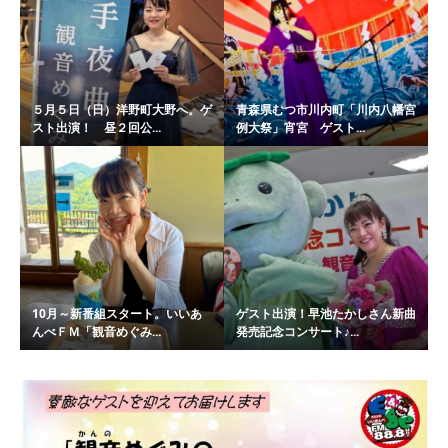
５月５日（日）洋野町大野へ。ゲ
青森県むつ市川内町「川内八幡宮
スト出演！ 昼２回公...
例大祭」宵宮 ゲスト...
10月～新番組スタート。いいあ
ゲスト出演！早池たかしさん新曲
んべＦＭ「観音めぐみ...
発売記念コンサート♪...