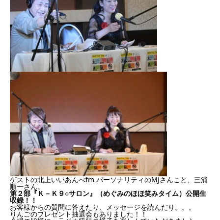
ゲストの北上いいあんべfm パーソナリティのMJさんこと、三浦
順一さん。
第２部『Ｋ－Ｋ９○サロン』（めぐみのほほ笑みタイム）公開生
収録！！
お客様からの質問に答えたり、メッセージを読んだり。。。
りんごのプレゼント抽選会もありました！！