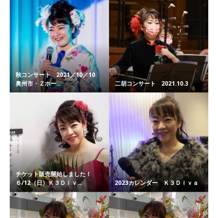
秋コンサート 2021／10／10
奥州市・Ｚホー...
二胡コンサート 2021.10.3
チケット販売開始しました！
６/12（日）Ｋ３Ｄｉｖ...
2023カレンダー Ｋ３Ｄｉｖａ