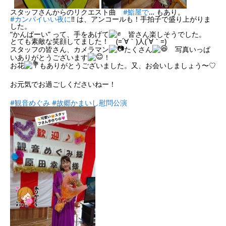
スタッフさんからのリクエスト曲
#鮨屋で
… もあり。
#カンパイいい夜に
‼︎
は、アンコールも！手拍子で盛り上がりま
した。
“かんぱーい” って、手をあげて
皆さん楽しそうでした。
とても素敵な笑顔してました！ (=´∀｀)人(´∀｀=)
スタッフの皆さん、カメラマン
たくさん
写真いっぱ
いありがとうございます
！
お花
もありがとうございました。又、お会いしましょう〜♡
お元気でお過ごしくださいねー！
#観音めぐみ
#故郷かまいし慰問公演