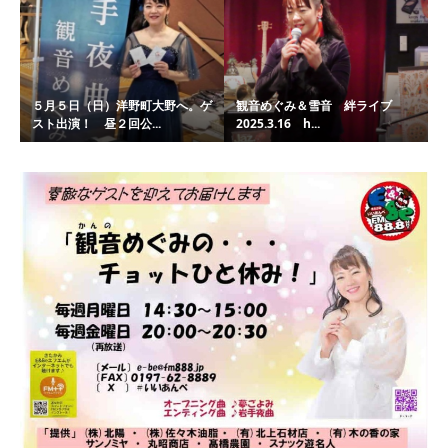
５月５日（日）洋野町大野へ。ゲ
観音めぐみ＆雪音 絆ライブ
スト出演！ 昼２回公...
2025.3.16 h...