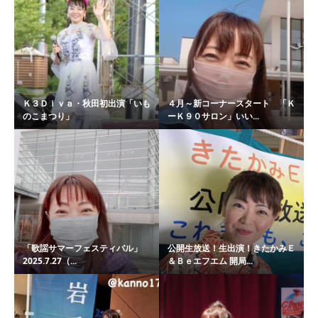
Ｋ３Ｄｉｖａ・秋田初出演「いも
４月～新コーナースタート 「Ｋ
のこまつり」
ーＫ９０サロン」いい...
「歌謡サマーフェスティバル」
公開生放送！生出演！きたかみＥ
2025.7.27（...
＆Ｂｅエフエム 開局...