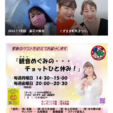
2022.1.1初詣 釜石大観音
くずまき町民まつり。