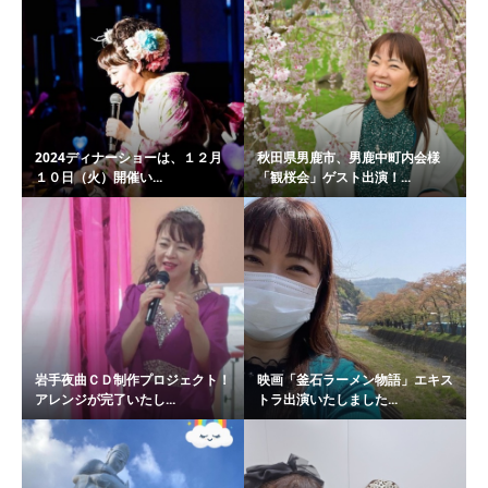
2024ディナーショーは、１２月
秋田県男鹿市、男鹿中町内会様
１０日（火）開催い...
「観桜会」ゲスト出演！...
岩手夜曲ＣＤ制作プロジェクト！
映画「釜石ラーメン物語」エキス
アレンジが完了いたし...
トラ出演いたしました...