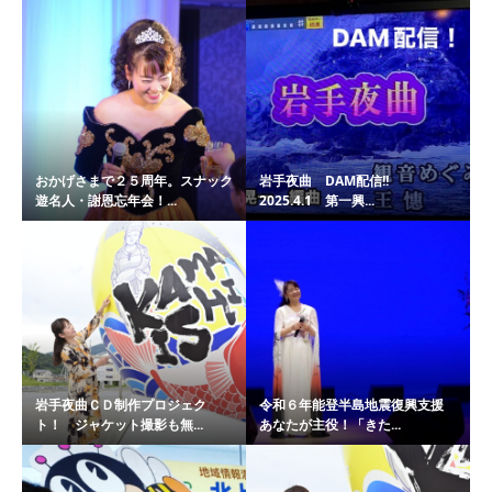
おかげさまで２５周年。スナック
岩手夜曲 DAM配信!!
遊名人・謝恩忘年会！...
2025.4.1 第一興...
岩手夜曲ＣＤ制作プロジェク
令和６年能登半島地震復興支援
ト！ ジャケット撮影も無...
あなたが主役！「きた...