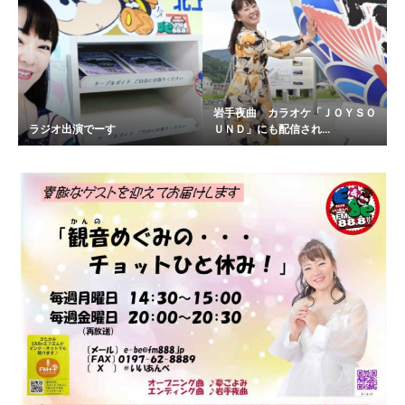
岩手夜曲 カラオケ「ＪＯＹＳＯ
ラジオ出演でーす
ＵＮＤ」にも配信され...