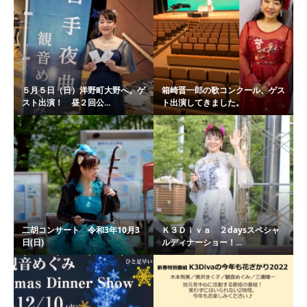
５月５日（日）洋野町大野へ。ゲ
箱崎晋一郎の歌コンクール、ゲス
スト出演！ 昼２回公...
ト出演してきました。
二胡コンサート 令和3年10月3
Ｋ３Ｄｉｖａ ２daysスペシャ
日(日)
ルディナーショー！...