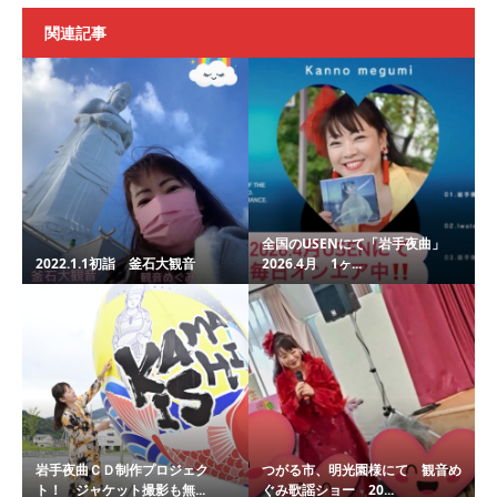
関連記事
全国のUSENにて「岩手夜曲」
2022.1.1初詣 釜石大観音
2026.4月 1ヶ...
岩手夜曲ＣＤ制作プロジェク
つがる市、明光園様にて 観音め
ト！ ジャケット撮影も無...
ぐみ歌謡ショー 20...