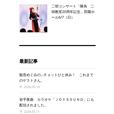
二胡コンサート「陳為 二
胡教室20周年記念」田園ホ
ール6/7（日）
最新記事
観音めぐみの…チョットひと休み！ これまで
のゲストさん。
2026.05.18
岩手夜曲 カラオケ「ＪＯＹＳＯＵＮＤ」にも
配信されました。
2026.05.11