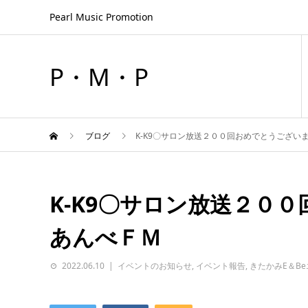
Pearl Music Promotion
P・M・P
ブログ
K-K9〇サロン放送２００回おめでとうござい
K-K9〇サロン放送２０
あんべＦＭ
2022.06.10
イベントのお知らせ
,
イベント報告
,
きたかみE＆B