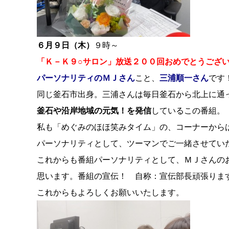
６月９日（木）
９時～
「Ｋ－Ｋ９○サロン」放送２００回おめでとうござ
パーソナリティのＭＪさん
こと、
三浦順一さん
です
同じ釜石市出身。三浦さんは毎日釜石から北上に通
釜石や沿岸地域の元気！を発信
しているこの番組。
私も「めぐみのほほ笑みタイム」の、コーナーから
パーソナリティとして、ツーマンでご一緒させてい
これからも番組パーソナリティとして、ＭＪさんの
思います。番組の宣伝！ 自称：宣伝部長頑張ります。
これからもよろしくお願いいたします。