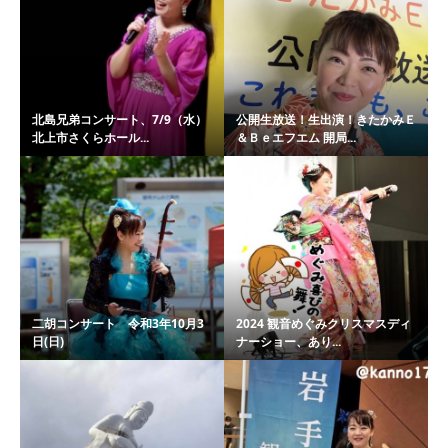
北島兄弟コンサート、7/9（水）
公開生放送！生出演！きたかみＥ
北上市さくらホール...
＆Ｂｅエフエム 開局...
二胡コンサート 令和3年10月3
2024 観音めぐみクリスマスディ
日(日)
ナーショー、あり...