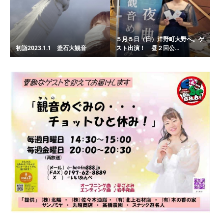
５月５日（日）洋野町大野へ。ゲ
初詣2023.1.1 釜石大観音
スト出演！ 昼２回公...