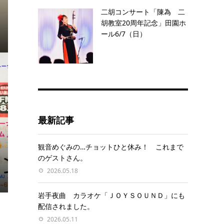
二胡コンサート「陳為 二
胡教室20周年記念」田園ホ
ール6/7（日）
最新記事
観音めぐみの…チョットひと休み！ これまで
のゲストさん。
2026.05.18
岩手夜曲 カラオケ「ＪＯＹＳＯＵＮＤ」にも
配信されました。
2026.05.11