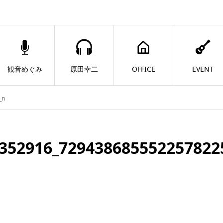
観音めぐみ
原田幸二
OFFICE
EVENT
_n
352916_729438685552257822