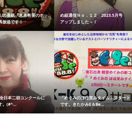
んの番組『木本有美のホッ
め組通信Ｎｏ．１２ 2023.5月号
再放送です！
アップしました～！
2全日本二胡コンクールに
「めぐみのほほ笑みタイム」スタート
(#^...
です。きたかみE＆Be...