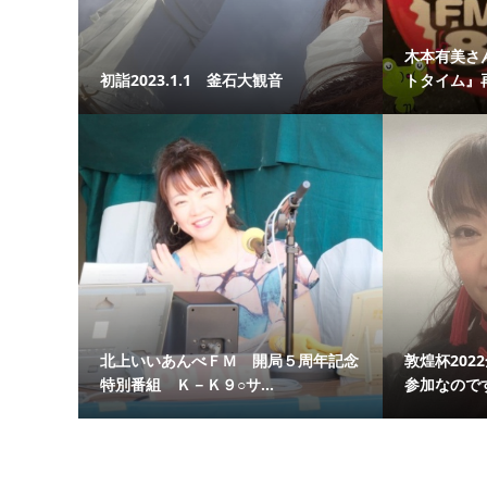
木本有美さ
初詣2023.1.1 釜石大観音
トタイム』
北上いいあんべＦＭ 開局５周年記念
敦煌杯202
特別番組 Ｋ－Ｋ９○サ...
参加なのです。