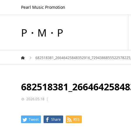
Pearl Music Promotion
P・M・P
682518381_26646425848352916_7294386855522578225
682518381_26646425848
2026.05.18
Tweet
Share
RSS