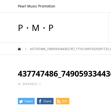
Pearl Music Promotion
P・M・P
437747486_7490593344362787_1710126919329391723_
437747486_74905933443
2024.04.21
Tweet
Share
RSS