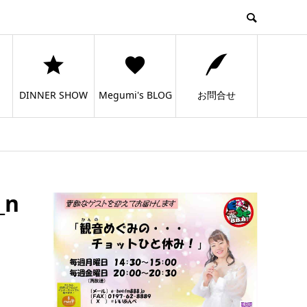
DINNER SHOW
Megumi's BLOG
お問合せ
_n