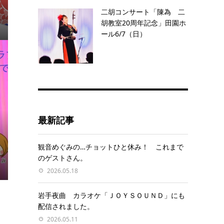
二胡コンサート「陳為 二
胡教室20周年記念」田園ホ
ール6/7（日）
最新記事
観音めぐみの…チョットひと休み！ これまで
のゲストさん。
2026.05.18
岩手夜曲 カラオケ「ＪＯＹＳＯＵＮＤ」にも
配信されました。
2026.05.11