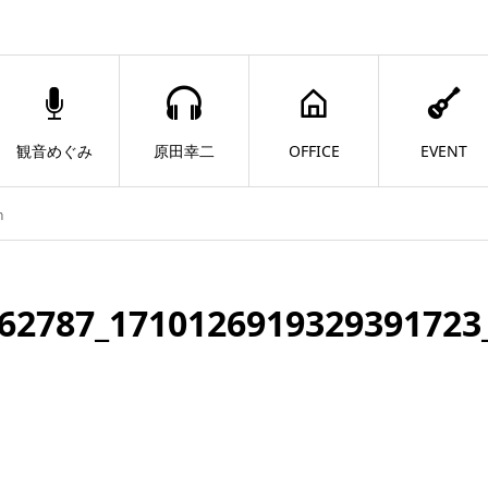
観音めぐみ
原田幸二
OFFICE
EVENT
n
62787_1710126919329391723