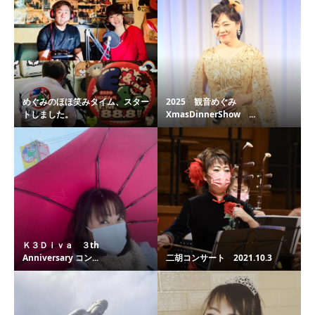
めぐみのほほ笑みタイム、スター
2025 観音めぐみ
トしました。
XmasDinnerShow ...
Ｋ３Ｄｉｖａ ３th
Anniversary コン...
二胡コンサート 2021.10.3