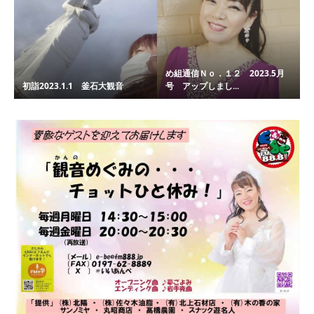
め組通信Ｎｏ．１２ 2023.5月
初詣2023.1.1 釜石大観音
号 アップしまし...