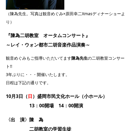
（陳為先生。写真は観音めぐみ×原田幸二Xmasディナーショーよ
り）
『陳為二胡教室 オータムコンサート』
～レイ・ウォン都市二胡音楽作品演奏～
観音めぐみもご指導いただいてます
陳為先生
の二胡教室コンサー
ト!!
3年ぶりに・・・開催いたします。
日程は下記の通りです。
10月3日（
日
）
盛岡市民文化ホール（小ホール）
13：00開場 14：00開演
〈出 演〉陳 為
二胡教室の学習生徒