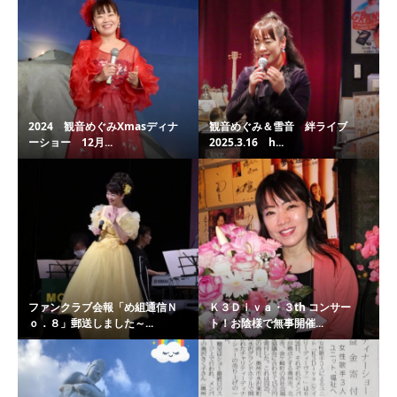
2024 観音めぐみXmasディナ
観音めぐみ＆雪音 絆ライブ
ーショー 12月...
2025.3.16 h...
ファンクラブ会報「め組通信Ｎ
Ｋ３Ｄｉｖａ・３th コンサー
ｏ．８」郵送しました～...
ト！お陰様で無事開催...