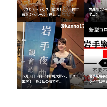
Ｋ３Ｄｉｖａゲスト出演！！ 一関市
青森県つが
藤沢文化ホール（縄文ホ...
て…？
５月５日（日）洋野町大野へ。ゲスト
岩手緊急事
出演！ 昼２回公演です...
ライブは中止