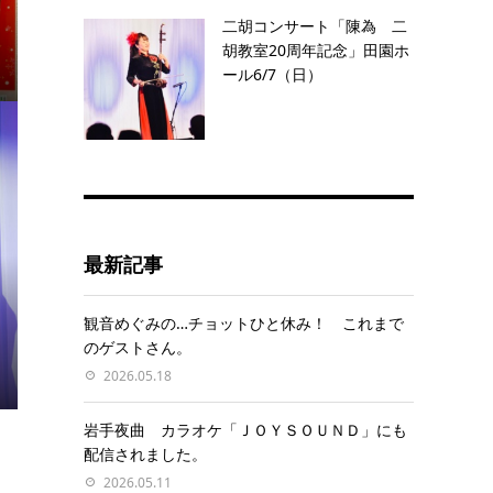
二胡コンサート「陳為 二
胡教室20周年記念」田園ホ
ール6/7（日）
最新記事
観音めぐみの…チョットひと休み！ これまで
のゲストさん。
2026.05.18
岩手夜曲 カラオケ「ＪＯＹＳＯＵＮＤ」にも
配信されました。
2026.05.11