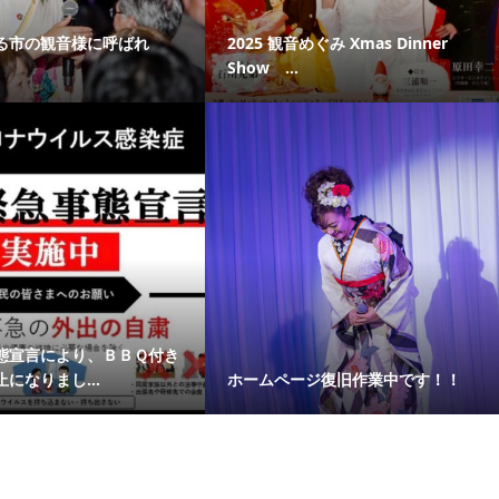
る市の観音様に呼ばれ
2025 観音めぐみ Xmas Dinner
Show ...
態宣言により、ＢＢＱ付き
になりまし...
ホームページ復旧作業中です！！