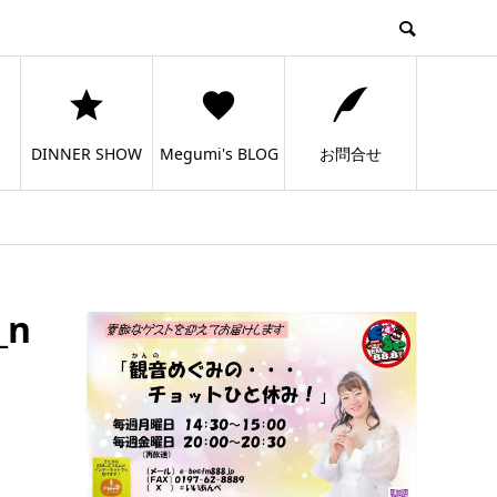
DINNER SHOW
Megumi's BLOG
お問合せ
_n