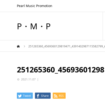
Pearl Music Promotion
P・M・P
251265360_4569360129819471_4391402987115582799_
251265360_45693601298
2021.11.07
Tweet
Share
RSS