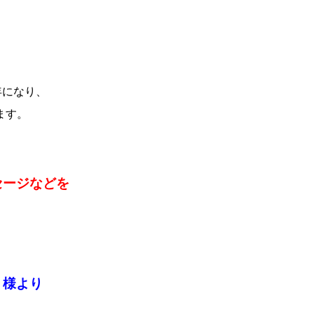
年になり、
ます。
セージなどを
」様より