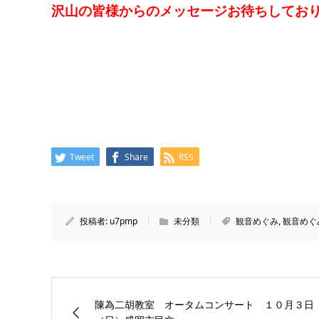
沢山の皆様からのメッセージお待ちしてお
Tweet
Share
RSS
投稿者:
u7pmp
未分類
観音めぐみ
,
観音めぐ
陳為二胡教室 オータムコンサート １０月３日