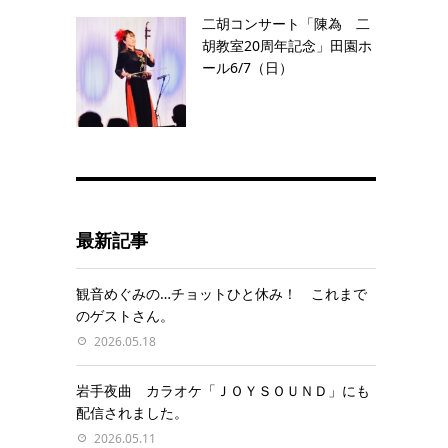
二胡コンサート「陳為 二
胡教室20周年記念」田園ホ
ール6/7（日）
最新記事
観音めぐみの…チョットひと休み！ これまで
のゲストさん。
2026.05.18
岩手夜曲 カラオケ「ＪＯＹＳＯＵＮＤ」にも
配信されました。
2026.05.11