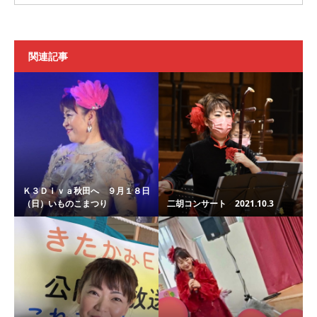
関連記事
Ｋ３Ｄｉｖａ秋田へ ９月１８日
（日）いものこまつり
二胡コンサート 2021.10.3