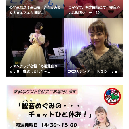
公開生放送！生出演！きたかみＥ
つがる市、明光園様にて 観音め
＆Ｂｅエフエム 開局...
ぐみ歌謡ショー 20...
ファンクラブ会報「め組通信Ｎ
ｏ．８」郵送しました～...
2023カレンダー Ｋ３Ｄｉｖａ