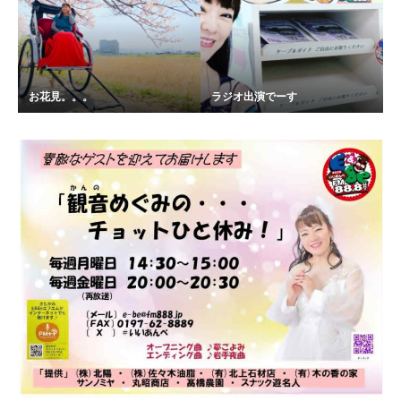
お花見。。。
ラジオ出演でーす