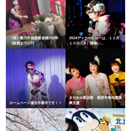
〔祝〕磐乃井酒造様 創業102年
2024ディナーショーは、１２月
《新酒まつり‼️》
１０日（火）開催い...
きたかみ歌謡祭 能登半島地震復
ホームページ復旧作業中です！！
興支援