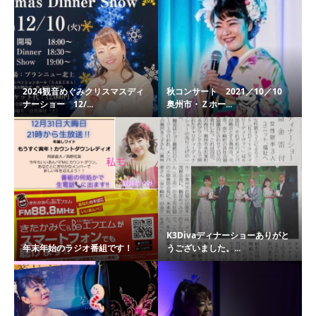
2024観音めぐみクリスマスディ
秋コンサート 2021／10／10
ナーショー 12/...
奥州市・Ｚホー...
K3Divaディナーショーありがと
年末年始のラジオ番組です！
うございました。...