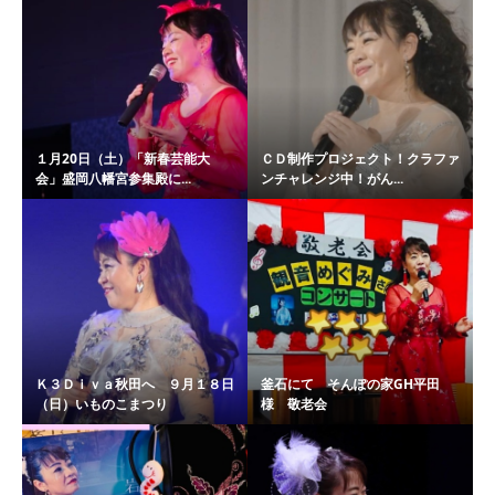
１月20日（土）「新春芸能大
ＣＤ制作プロジェクト！クラファ
会」盛岡八幡宮参集殿に...
ンチャレンジ中！がん...
Ｋ３Ｄｉｖａ秋田へ ９月１８日
釜石にて そんぽの家GH平田
（日）いものこまつり
様 敬老会