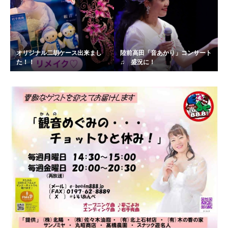
オリジナル二胡ケース出来まし
陸前高田「音あかり」コンサート
た！！
♫ 盛況に！