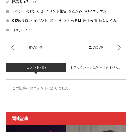
投稿者:
u7pmp
イベントのお知らせ
,
イベント報告
,
きたかみE＆Beエフエム
K-K9○サロン
,
イベント
,
北上いいあんべＦＭ
,
岩手夜曲
,
観音めぐみ
コメント:
0
コメント ( 0 )
トラックバックは利用できません。
この記事へのコメントはありません。
関連記事