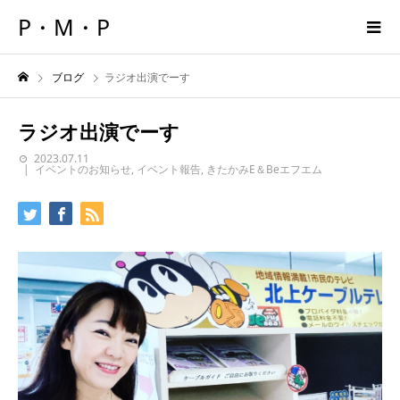
P・M・P
ブログ
ラジオ出演でーす
ラジオ出演でーす
2023.07.11
イベントのお知らせ
,
イベント報告
,
きたかみE＆Beエフエム