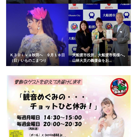
Ｋ３Ｄｉｖａ秋田へ ９月１８日
大船渡市役所。大船渡市長様へ。
（日）いものこまつり
山林火災の義援金をお...