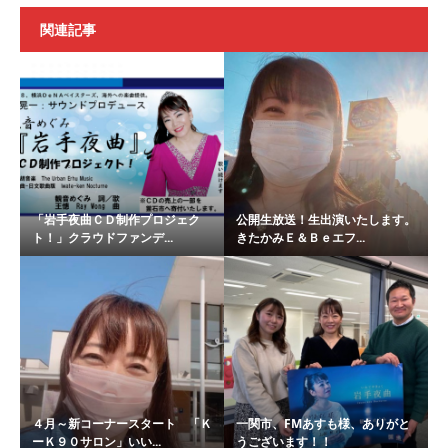
関連記事
「岩手夜曲ＣＤ制作プロジェク
公開生放送！生出演いたします。
ト！」クラウドファンデ...
きたかみＥ＆Ｂｅエフ...
４月～新コーナースタート 「Ｋ
一関市、FMあすも様、ありがと
ーＫ９０サロン」いい...
うございます！！