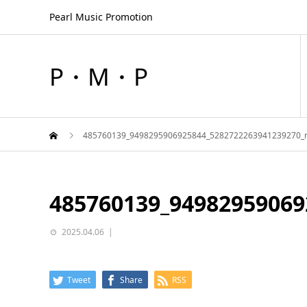
Pearl Music Promotion
P・M・P
485760139_9498295906925844_5282722263941239270_
485760139_94982959069
2025.04.06
Tweet
Share
RSS