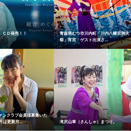
」ＣＤ発売！！
青森県むつ市川内町「川内八幡宮例大
祭」宵宮 ゲスト出演さ...
ァンクラブ会員様募集いた
月は更新月...
滝沢山車（さんしゃ）まつり。