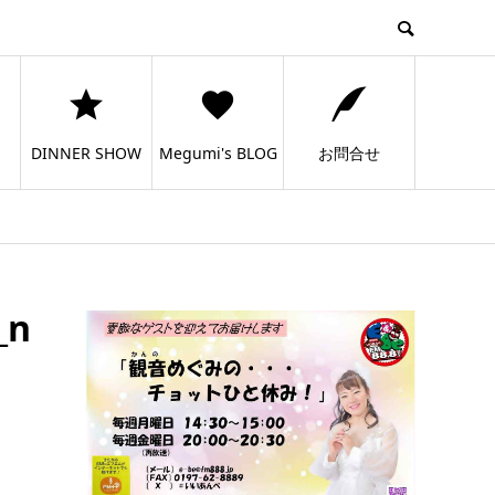
DINNER SHOW
Megumi's BLOG
お問合せ
_n