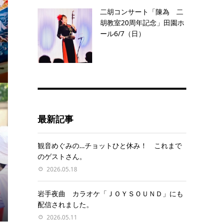
二胡コンサート「陳為 二
胡教室20周年記念」田園ホ
ール6/7（日）
最新記事
観音めぐみの…チョットひと休み！ これまで
のゲストさん。
2026.05.18
岩手夜曲 カラオケ「ＪＯＹＳＯＵＮＤ」にも
配信されました。
2026.05.11