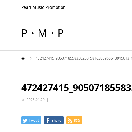
Pearl Music Promotion
P・M・P
472427415_9050718558350250_5816388965513915613_
472427415_90507185583
2025.01.29
Tweet
Share
RSS