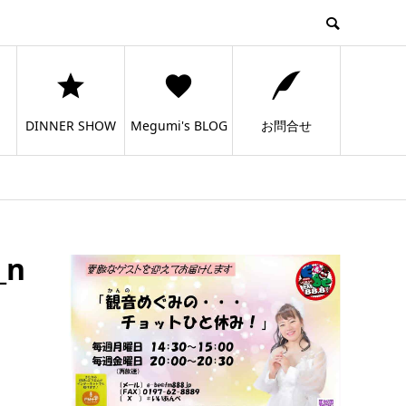
DINNER SHOW
Megumi's BLOG
お問合せ
_n