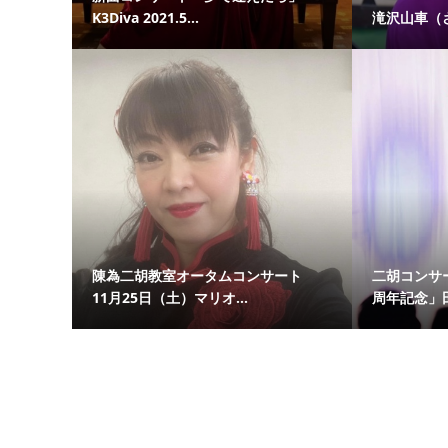
K3Diva 2021.5...
滝沢山車（
陳為二胡教室オータムコンサート
二胡コンサ
11月25日（土）マリオ...
周年記念」田