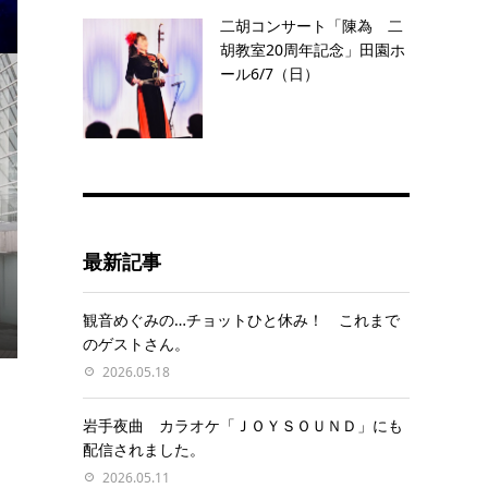
二胡コンサート「陳為 二
胡教室20周年記念」田園ホ
ール6/7（日）
最新記事
観音めぐみの…チョットひと休み！ これまで
のゲストさん。
2026.05.18
岩手夜曲 カラオケ「ＪＯＹＳＯＵＮＤ」にも
配信されました。
2026.05.11