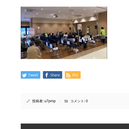
Tweet
Share
RSS
投稿者:
u7pmp
コメント:
0