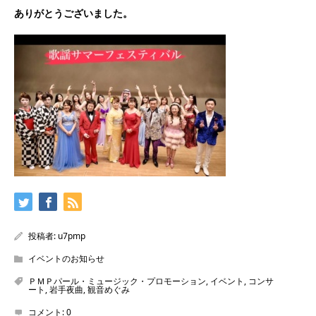
ありがとうございました。
投稿者:
u7pmp
イベントのお知らせ
ＰＭＰパール・ミュージック・プロモーション
,
イベント
,
コンサ
ート
,
岩手夜曲
,
観音めぐみ
コメント:
0