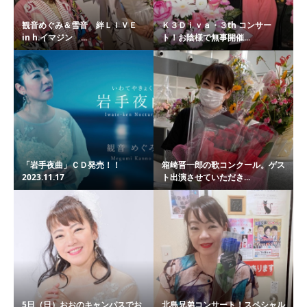
観音めぐみ＆雪音 絆ＬＩＶＥ
Ｋ３Ｄｉｖａ・３th コンサー
in h.イマジン ...
ト！お陰様で無事開催...
「岩手夜曲」ＣＤ発売！！
箱崎晋一郎の歌コンクール。ゲス
2023.11.17
ト出演させていただき...
5日（日）おおのキャンパスでお
北島兄弟コンサート！スペシャル