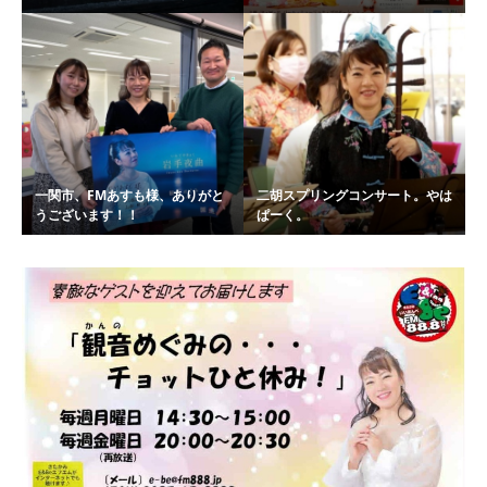
一関市、FMあすも様、ありがと
二胡スプリングコンサート。やは
うございます！！
ぱーく。