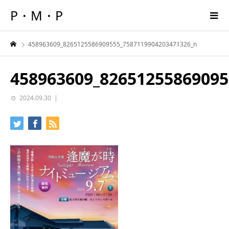
P・M・P
458963609_8265125586909555_7587119904203471326_n
458963609_82651255869095
2024.09.30