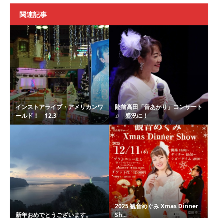
関連記事
インストアライブ・アメリカンワ
陸前高田「音あかり」コンサート
ールド！ 12.3
♫ 盛況に！
2025 観音めぐみ Xmas Dinner
新年おめでとうございます。
Sh...