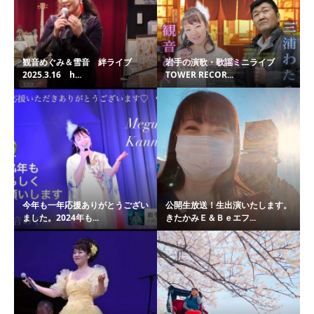
観音めぐみ＆雪音 絆ライブ
岩手の演歌・歌謡ミニライブ
2025.3.16 h...
TOWER RECOR...
今年も一年応援ありがとうござい
公開生放送！生出演いたします。
ました。2024年も...
きたかみＥ＆Ｂｅエフ...