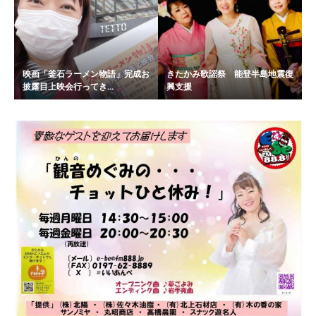
映画「釜石ラーメン物語」完成お
きたかみ歌謡祭 能登半島地震復
披露目上映会行ってき...
興支援