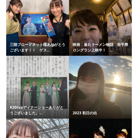
三陸ブロードネット様ありがとう
映画：釜石ラーメン物語 岩手県
ございます！！ ゲス...
ロングラン上映中！ ...
K3Divaディナーショーありがと
うございました。...
2023 初日の出