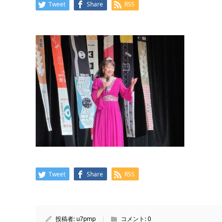
Tweet
Share
RSS
Tweet
Share
RSS
投稿者:
u7pmp
コメント:
0