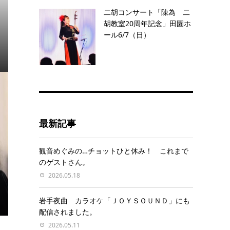
二胡コンサート「陳為 二
胡教室20周年記念」田園ホ
ール6/7（日）
最新記事
観音めぐみの…チョットひと休み！ これまで
のゲストさん。
2026.05.18
岩手夜曲 カラオケ「ＪＯＹＳＯＵＮＤ」にも
配信されました。
2026.05.11