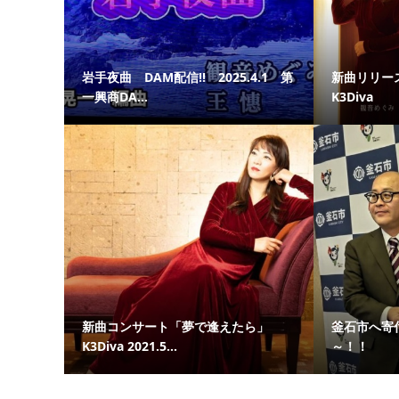
岩手夜曲 DAM配信!! 2025.4.1 第
新曲リリー
一興商DA...
K3Diva
新曲コンサート「夢で逢えたら」
釜石市へ寄
K3Diva 2021.5...
～！！