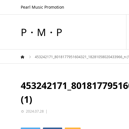
Pearl Music Promotion
P・M・P
453242171_8018177951604321_18281058020433966_n (
453242171_80181779516
(1)
2024.07.28