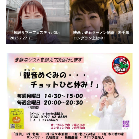
「歌謡サマーフェスティバル」
映画：釜石ラーメン物語 岩手県
2025.7.27（...
ロングラン上映中！ ...