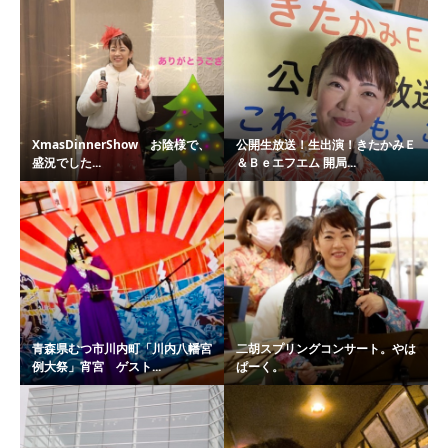
XmasDinnerShow お陰様で、
公開生放送！生出演！きたかみＥ
盛況でした...
＆Ｂｅエフエム 開局...
青森県むつ市川内町「川内八幡宮
二胡スプリングコンサート。やは
例大祭」宵宮 ゲスト...
ぱーく。