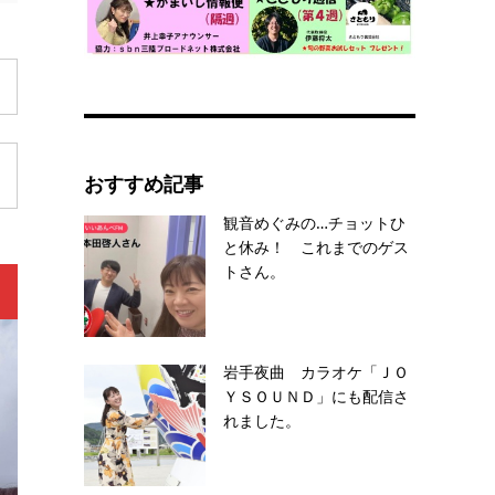
おすすめ記事
観音めぐみの…チョットひ
と休み！ これまでのゲス
トさん。
岩手夜曲 カラオケ「ＪＯ
ＹＳＯＵＮＤ」にも配信さ
れました。