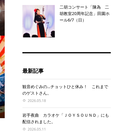
二胡コンサート「陳為 二
胡教室20周年記念」田園ホ
ール6/7（日）
最新記事
観音めぐみの…チョットひと休み！ これまで
のゲストさん。
2026.05.18
岩手夜曲 カラオケ「ＪＯＹＳＯＵＮＤ」にも
配信されました。
2026.05.11