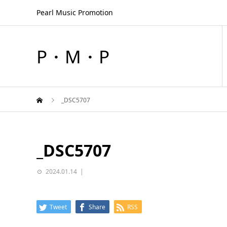
Pearl Music Promotion
P・M・P
_DSC5707
_DSC5707
2024.01.14
Tweet
Share
RSS