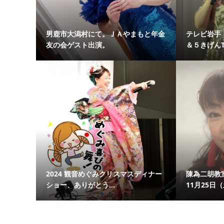
男鹿市大潟村にて。ＪＡやまもと年金
テレビ岩手
友の会ゲスト出演。
＆５きげんT
2024 観音めぐみクリスマスディナー
陳為二胡教
ショー、ありがとう...
11月25日（