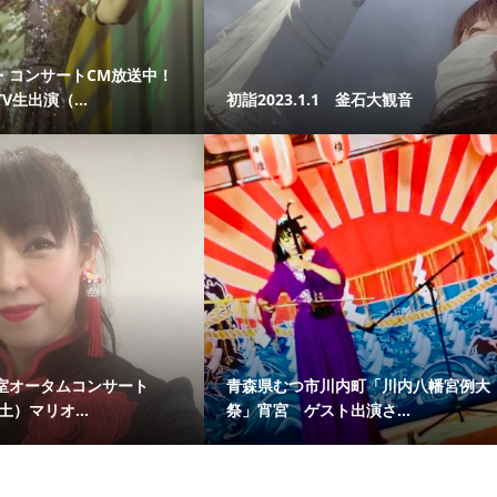
・コンサートCM放送中！
V生出演（...
初詣2023.1.1 釜石大観音
室オータムコンサート
青森県むつ市川内町「川内八幡宮例大
土）マリオ...
祭」宵宮 ゲスト出演さ...