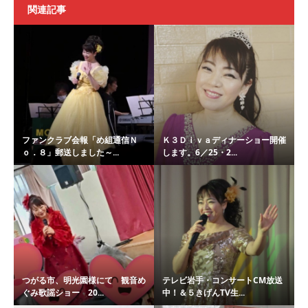
関連記事
ファンクラブ会報「め組通信Ｎ
Ｋ３Ｄｉｖａディナーショー開催
ｏ．８」郵送しました～...
します。6／25・2...
つがる市、明光園様にて 観音め
テレビ岩手・コンサートCM放送
ぐみ歌謡ショー 20...
中！＆５きげんTV生...