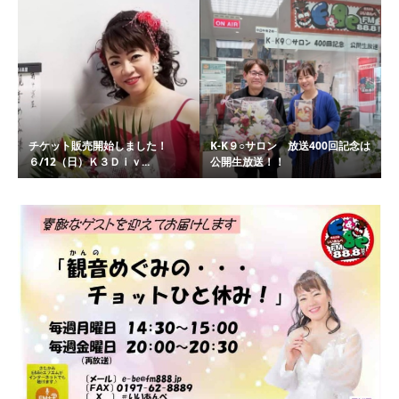
チケット販売開始しました！
K-K９○サロン 放送400回記念は
６/12（日）Ｋ３Ｄｉｖ...
公開生放送！！