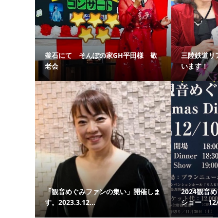
釜石にて そんぽの家GH平田様 敬
三陸鉄道リ
老会
います！
「観音めぐみファンの集い」開催しま
2024観音
す。2023.3.12...
ショー 12/1