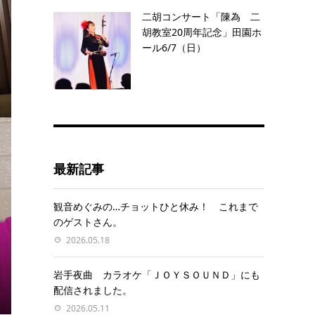
二胡コンサート「陳為 二
胡教室20周年記念」田園ホ
ール6/7（日）
最新記事
観音めぐみの…チョットひと休み！ これまで
のゲストさん。
2026.05.18
岩手夜曲 カラオケ「ＪＯＹＳＯＵＮＤ」にも
配信されました。
2026.05.11