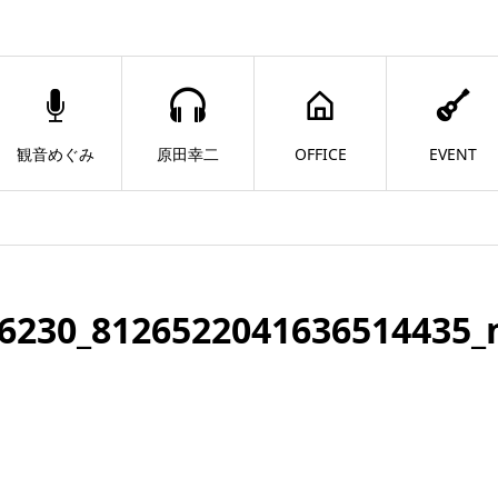
観音めぐみ
原田幸二
OFFICE
EVENT
6230_8126522041636514435_