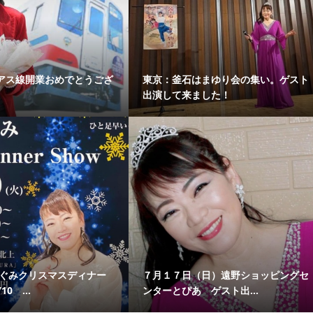
アス線開業おめでとうござ
東京：釜石はまゆり会の集い。ゲスト
出演して来ました！
めぐみクリスマスディナー
７月１７日（日）遠野ショッピングセ
0 ...
ンターとぴあ ゲスト出...