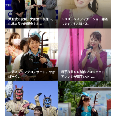
大船渡市役所。大船渡市長様へ。
Ｋ３Ｄｉｖａディナーショー開催
山林火災の義援金をお...
します。6／25・2...
二胡スプリングコンサート。やは
岩手夜曲ＣＤ制作プロジェクト！
ぱーく。
アレンジが完了いたし...