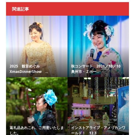
関連記事
2025 観音めぐみ
秋コンサート 2021／10／10
XmasDinnerShow ...
奥州市・Ｚホー...
返礼品あれこれ、ご用意いたしま
インストアライブ・アメリカンワ
した。
ールド！ 12.3