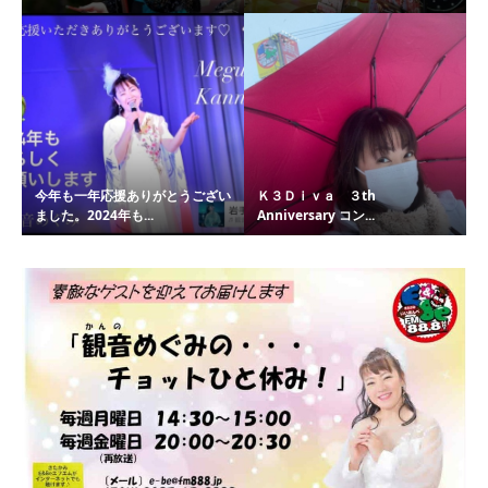
今年も一年応援ありがとうござい
Ｋ３Ｄｉｖａ ３th
ました。2024年も...
Anniversary コン...