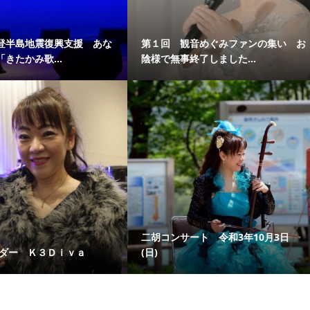
登半島地震復興支援 あな
第１回 観音めぐみファンの集い お
きたかみ歌...
陰様で無事終了しました...
二胡コンサート 令和3年10月3日
ンダー Ｋ３Ｄｉｖａ
(日)