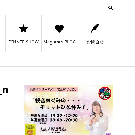
DINNER SHOW
Megumi's BLOG
お問合せ
_n