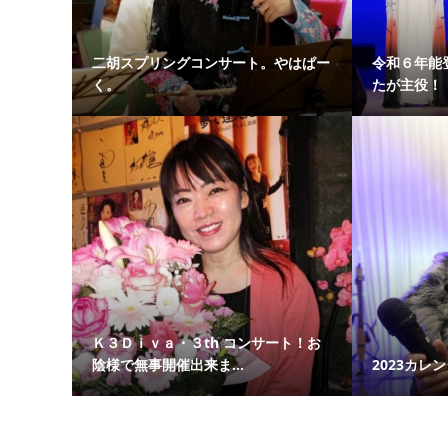
二胡スプリングコンサート。やはぱー
令和６年能
く。
たが主役！「
Ｋ３Ｄｉｖａ・３th コンサート！お
陰様で無事開催出来ま...
2023カレ