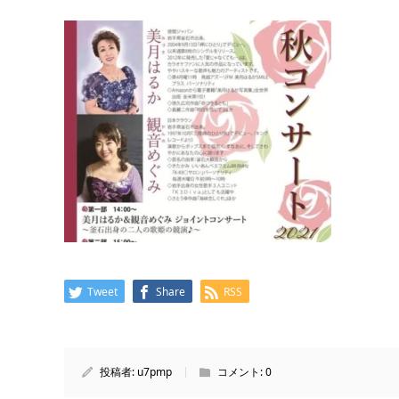
Tweet
Share
RSS
投稿者:
u7pmp
コメント:
0