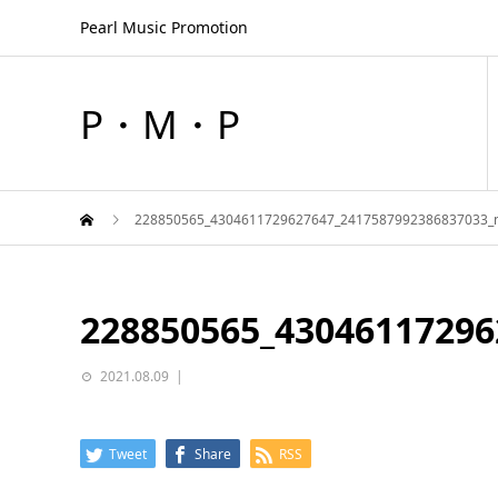
Pearl Music Promotion
P・M・P
228850565_4304611729627647_2417587992386837033_
228850565_43046117296
2021.08.09
Tweet
Share
RSS