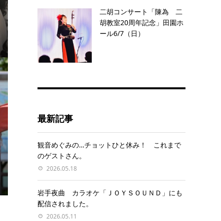
二胡コンサート「陳為 二
胡教室20周年記念」田園ホ
ール6/7（日）
最新記事
観音めぐみの…チョットひと休み！ これまで
のゲストさん。
2026.05.18
岩手夜曲 カラオケ「ＪＯＹＳＯＵＮＤ」にも
配信されました。
2026.05.11