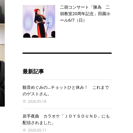
二胡コンサート「陳為 二
胡教室20周年記念」田園ホ
ール6/7（日）
最新記事
観音めぐみの…チョットひと休み！ これまで
のゲストさん。
2026.05.18
岩手夜曲 カラオケ「ＪＯＹＳＯＵＮＤ」にも
配信されました。
2026.05.11