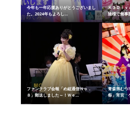
今年も一年応援ありがとうございまし
Ｋ３Ｄｉｖ
た。2024年もよろし...
陰様で無事開
ファンクラブ会報「め組通信Ｎｏ．
青森県むつ
８」郵送しました～！Ｗｅ...
祭」宵宮 ゲ