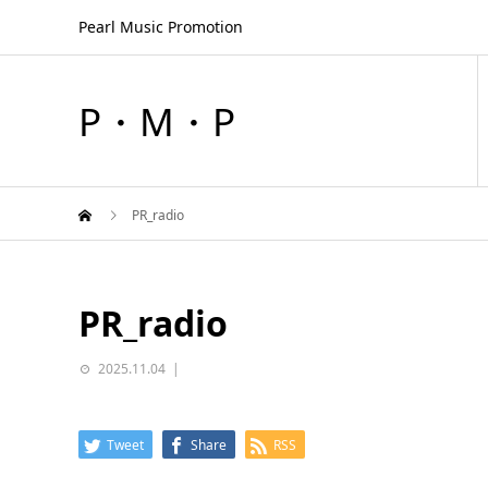
Pearl Music Promotion
P・M・P
PR_radio
PR_radio
2025.11.04
Tweet
Share
RSS