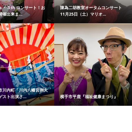
ａ・３th コンサート！お
陳為二胡教室オータムコンサート
催出来ま...
11月25日（土）マリオ...
市川内町「川内八幡宮例大
スト出演さ...
横手市平鹿『福祉健康まつり』