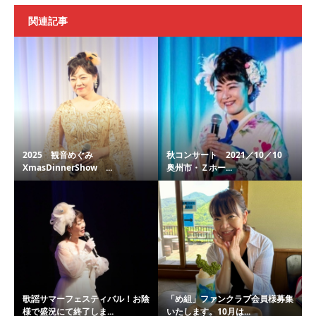
関連記事
2025 観音めぐみ
秋コンサート 2021／10／10
XmasDinnerShow ...
奥州市・Ｚホー...
歌謡サマーフェスティバル！お陰
「め組」ファンクラブ会員様募集
様で盛況にて終了しま...
いたします。10月は...