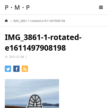
P・M・P
IMG_3861-1-rotated-e1611497908198
IMG_3861-1-rotated-
e1611497908198
2021.01.08