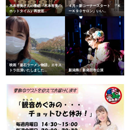
木本有美さんの番組『木本有美の
４月～新コーナースタート 「Ｋ
ホットタイム』再放送...
ーＫ９０サロン」いい...
映画「釜石ラーメン物語」エキス
トラ出演いたしました...
新潟県：新発田市公演