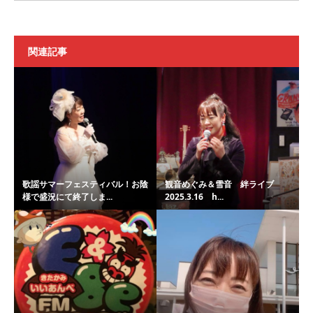
関連記事
歌謡サマーフェスティバル！お陰
観音めぐみ＆雪音 絆ライブ
様で盛況にて終了しま...
2025.3.16 h...