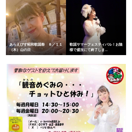
あらえびす昭和歌謡祭 ８／１１
歌謡サマーフェスティバル！お陰
（木）山の日
様で盛況にて終了しま...