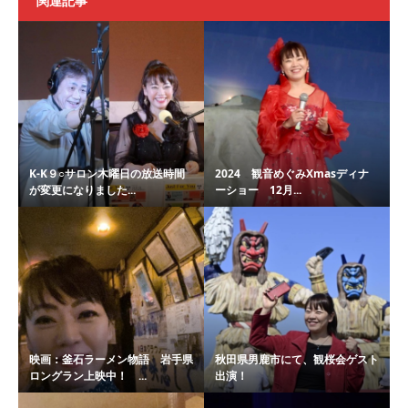
関連記事
K-K９○サロン木曜日の放送時間
2024 観音めぐみXmasディナ
が変更になりました...
ーショー 12月...
映画：釜石ラーメン物語 岩手県
秋田県男鹿市にて、観桜会ゲスト
ロングラン上映中！ ...
出演！