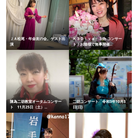
ＪＡ松尾・年金友の会。ゲスト出
Ｋ３Ｄｉｖａ・３th コンサー
演
ト！お陰様で無事開催...
陳為二胡教室オータムコンサー
二胡コンサート 令和3年10月3
ト 11月25日（土）...
日(日)