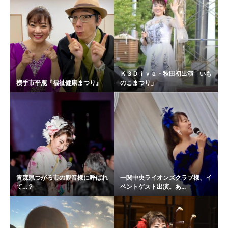
Ｋ３Ｄｉｖａ・秋田初出演「いも
横手市平鹿『福祉健康まつり』
のこまつり」
青森県つがる市の観音様に呼ばれ
一関中央ライオンズクラブ様、イ
て…？
ベントゲスト出演。あ...