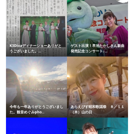
K3Divaディナーショーありがと
ゲスト出演！早池たかしさん新曲
うございました。...
発売記念コンサート♪...
今年も一年ありがとうございまし
あらえびす昭和歌謡祭 ８／１１
た。観音めぐみpho...
（木）山の日