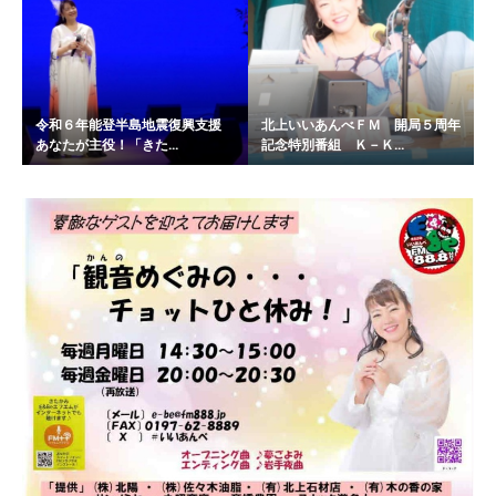
令和６年能登半島地震復興支援
北上いいあんべＦＭ 開局５周年
あなたが主役！「きた...
記念特別番組 Ｋ－Ｋ...