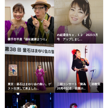
め組通信Ｎｏ．１２ 2023.5月
横手市平鹿『福祉健康まつり』
号 アップしまし...
東京：釜石はまゆり会の集い。ゲ
二胡コンサート「陳為 二胡教室
スト出演して来ました...
20周年記念」田園ホ...