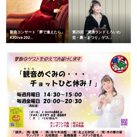
新曲コンサート「夢で逢えたら」
第25回「湧湧ランドくろいわ
K3Diva 202...
芸・農・まつり」ゲス...