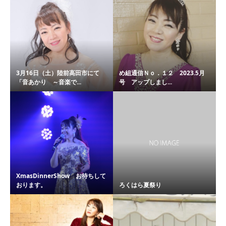
3月16日（土）陸前高田市にて
め組通信Ｎｏ．１２ 2023.5月
「音あかり ～音楽で...
号 アップしまし...
XmasDinnerShow お待ちして
おります。
ろくはら夏祭り