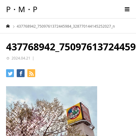
P・M・P
437768942_7509761372445984_328770144145252027_n
437768942_75097613724459
2024.04.21