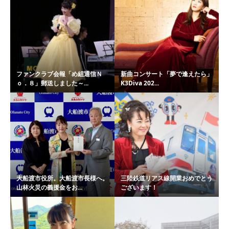
ファンクラブ会報「め組通信Ｎ
新曲コンサート「夢で逢えたら」
ｏ．８」郵送しました～...
K3Diva 202...
大船渡市役所。大船渡市長様へ。
三陸鉄道リアス線開業おめでとう
山林火災の義援金をお...
ございます！