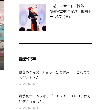
二胡コンサート「陳為 二
胡教室20周年記念」田園ホ
ール6/7（日）
最新記事
観音めぐみの…チョットひと休み！ これまで
のゲストさん。
2026.05.18
岩手夜曲 カラオケ「ＪＯＹＳＯＵＮＤ」にも
配信されました。
2026.05.11