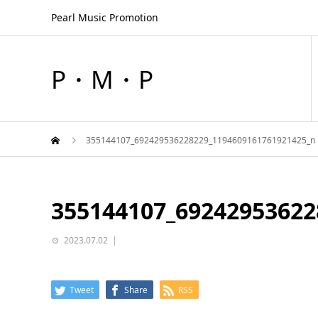
Pearl Music Promotion
P・M・P
355144107_692429536228229_1194609161761921425_n
355144107_69242953622
2023.07.02
Tweet
Share
RSS