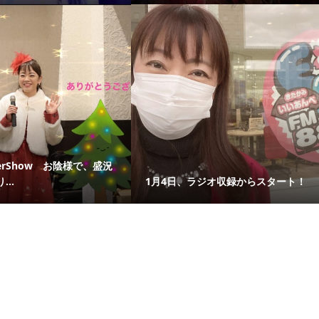
nerShow お陰様で、盛況
..
1月4日、ラジオ収録からスタート！