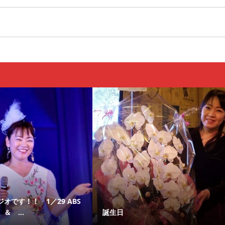
オです！！ 1／29 ABS
＆ ...
誕生日