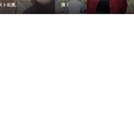
スト出演。
演！