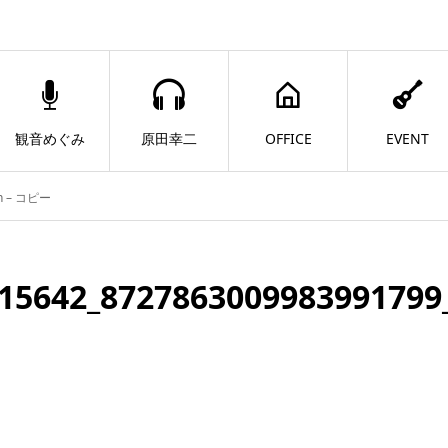
観音めぐみ
原田幸二
OFFICE
EVENT
_n – コピー
15642_8727863009983991799