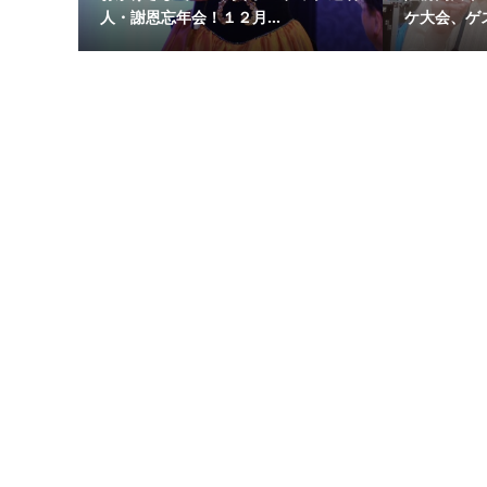
人・謝恩忘年会！１２月...
ケ大会、ゲ