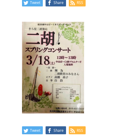
Tweet
Share
RSS
Tweet
Share
RSS