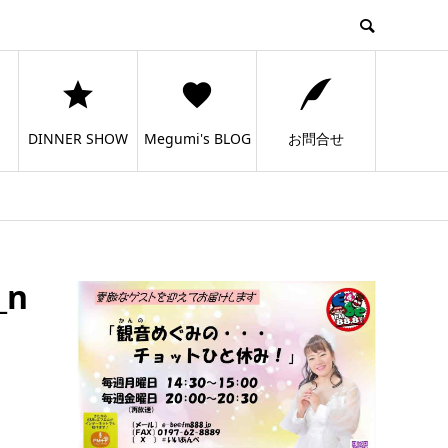
DINNER SHOW
Megumi's BLOG
お問合せ
_n