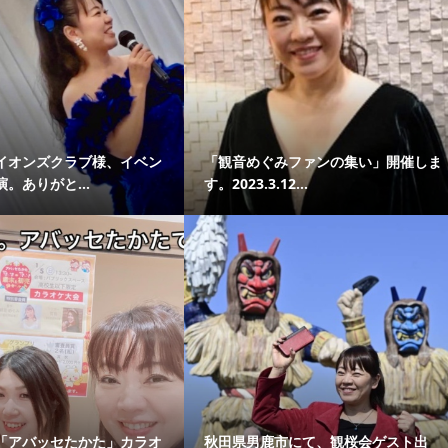
イオンズクラブ様、イベン
「観音めぐみファンの集い」開催しま
。ありがと...
す。2023.3.12...
「アバッセたかた」カラオ
秋田県男鹿市にて、観桜会ゲスト出