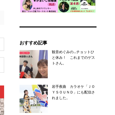
おすすめ記事
観音めぐみの…チョットひ
と休み！ これまでのゲス
トさん。
岩手夜曲 カラオケ「ＪＯ
ＹＳＯＵＮＤ」にも配信さ
れました。