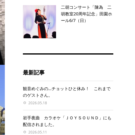
二胡コンサート「陳為 二
胡教室20周年記念」田園ホ
ール6/7（日）
最新記事
観音めぐみの…チョットひと休み！ これまで
のゲストさん。
2026.05.18
岩手夜曲 カラオケ「ＪＯＹＳＯＵＮＤ」にも
配信されました。
2026.05.11