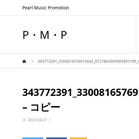
Pearl Music Promotion
P・M・P
343772391_3300816576915642_8727863009983991799
343772391_33008165769
– コピー
2023.04.27